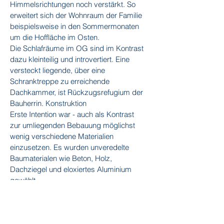
Himmelsrichtungen noch verstärkt. So
erweitert sich der Wohnraum der Familie
beispielsweise in den Sommermonaten
um die Hoffläche im Osten.
Die Schlafräume im OG sind im Kontrast
dazu kleinteilig und introvertiert. Eine
versteckt liegende, über eine
Schranktreppe zu erreichende
Dachkammer, ist Rückzugsrefugium der
Bauherrin. Konstruktion
Erste Intention war - auch als Kontrast
zur umliegenden Bebauung möglichst
wenig verschiedene Materialien
einzusetzen. Es wurden unveredelte
Baumaterialen wie Beton, Holz,
Dachziegel und eloxiertes Aluminium
gewählt.
Das Kellergeschoss ist aus Ortbeton
gefertigt. Auf dem massiven Sockel steht
ein Holzhaus. Wand-, Dach- und